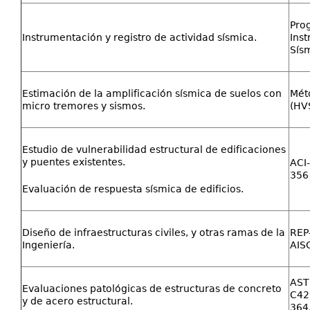
Pro
Instrumentación y registro de actividad sísmica.
Ins
Sísm
Estimación de la amplificación sísmica de suelos con
Mét
micro tremores y sismos.
(HV
Estudio de vulnerabilidad estructural de edificaciones
y puentes existentes.
ACI
356
Evaluación de respuesta sísmica de edificios.
Diseño de infraestructuras civiles, y otras ramas de la
REP
Ingeniería.
AIS
AST
Evaluaciones patológicas de estructuras de concreto
C42,
y de acero estructural.
364