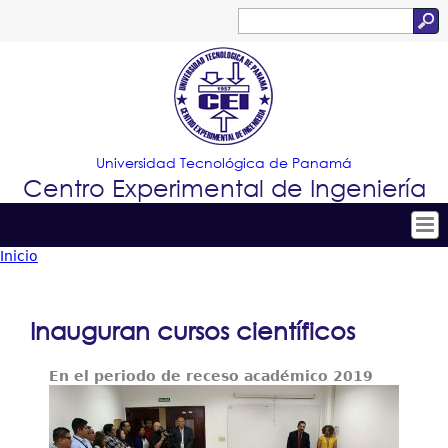
Jump to navigation
Buscar
Formulario
de
búsqueda
Universidad Tecnológica de Panamá
Centro Experimental de Ingeniería
Inicio
Tropical
Inicio
Usted
Menu
Nuestro Centro
está
Inauguran cursos científicos
Principal
Personal
aquí
En el periodo de receso académico 2019
Proyectos de Investigación
Producción Científica